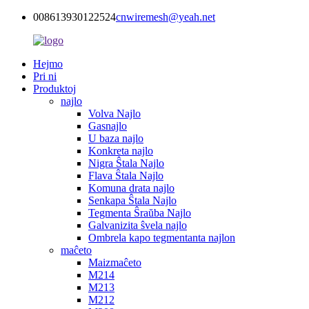
008613930122524
cnwiremesh@yeah.net
Hejmo
Pri ni
Produktoj
najlo
Volva Najlo
Gasnajlo
U baza najlo
Konkreta najlo
Nigra Ŝtala Najlo
Flava Ŝtala Najlo
Komuna drata najlo
Senkapa Ŝtala Najlo
Tegmenta Ŝraŭba Najlo
Galvanizita ŝvela najlo
Ombrela kapo tegmentanta najlon
maĉeto
Maizmaĉeto
M214
M213
M212