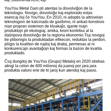
YouYou Metal ĉiam pli atentas la disvolviĝon de la
teknologio. Novigo, disvolviĝo kaj esplorado estas
esencaj iloj ĉe YouYou. En 2010, ni adoptis la altnivelan
teknologion de kalcinado de gasforno, ni ankaŭ konstruis
nian propran sistemon de kloakaĵo, igante niajn
produktojn pli ekologiaj. amika, krom kontribui al la
daŭripova disvolviĝo de la regiona ekonomio.
Tiuj novigoj
tre plibonigis la produktadan efikecon, reduktas la perdon,
pliigis la kvaliton de najloj kaj dratoj, permesas al ni
konkurencajn avantaĝojn kaj formas la bazon de kvalita
produktado.
Ĉiuj dungitoj de YouYou (Grupo) Metaloj en 2020 strebas
atingi la celon de 600 milionoj da juanoj por jara jara
produkta valoro ene de tri jaroj kun atendoj kaj pasio.