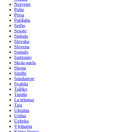
Norvega
Paŝto
Persa
Panĝaba
Serbo
Sesoto
Sinhala
Slovaka
Slovena
Somalo
Samoano
Skota gaela
Shona
Sindhi
Sundanese
Svahila
Taĝiko
Tamila
La telugua
Taja
Ukraina
Urdua
Uzbeka
Vjetnama
Kimra lingvo