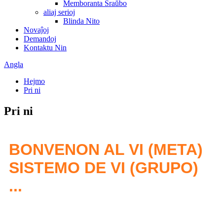
Memboranta Ŝraŭbo
aliaj serioj
Blinda Nito
Novaĵoj
Demandoj
Kontaktu Nin
Angla
Hejmo
Pri ni
Pri ni
BONVENON AL VI (META)
SISTEMO DE VI (GRUPO)
...