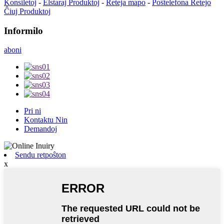
Konsiletoj
-
Elstaraj Produktoj
-
Reteja mapo
-
Poŝtelefona Retejo
Ĉiuj Produktoj
Informilo
aboni
Pri ni
Kontaktu Nin
Demandoj
Sendu retpoŝton
x