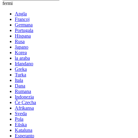
fermi
Angla
Francoj
Germana
Portugala
Hispana
Rusa
Japano
Korea
la araba
Irlandano
Greka
Turka
Itala
Dana
Rumana
Indonezia
Ĉe Czecha
Afrikansa
Sveda
Pola
Eŭska
Kataluna
Esperanto