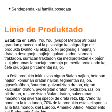
•
Sendependa kaj familia posedata
Linio de
Produktado
Establita
en 1989, YouYou (Grupo) Metaloj atribuas
grandan gravecon al la plivastigo kaj altgradigo de
produkta kvalito kaj ekipaĵo. Ni progresigis hejmajn
dratajn desegnojn, najlojn, galvanizadon, varman
traktadon, surfacan traktadon kaj mediprotektan ekipaĵon,
kiuj plenumas la naciajn normojn pri media protektado kaj
ĉefe okupiĝas pri cementaj najloj.
La ĉefa produkto inkluzivas nigran ŝtalan najlon, betonan
najlon, komunan dratan najlon, tegmentan najlon,
gipsoŝraŭbon, ŝnureton, galvanizitan draton, nigran
kalcinitan draton, pvc-tegitan draton, pikdraton, razilon
pikdratan, rustorezistan ŝtalan draton, sukerkanan
maĉeton kaj diversaj specoj de drata reto, ktp. Venditaj
bone tra la tuta lando, 70% de la produkto estas eksportita
al la tuta mondo, kiel Eŭropo, Ameriko, Afriko, Mezoriento
kaj Sudorienta Azio, ktp.