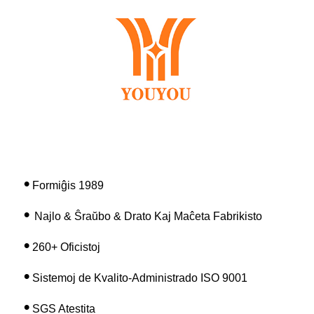
•
Formiĝis 1989
•
Najlo & Ŝraŭbo & Drato Kaj Maĉeta Fabrikisto
•
2
6
0+ Oficistoj
•
Sistemoj de Kvalito-Administrado ISO 9001
•
SGS Atestita