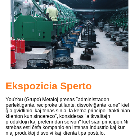
Ekspozicia Sperto
YouYou (Grupo) Metaloj prenas "administradon
perfektigante, reciproke utilante, disvolviĝante kune" kiel
ĝia gvidlinio, kaj tenas sin al la kerna principo "trakti nian
klienton kun sincereco", konsideras "altkvalitajn
produktojn kaj preferindan servon" kiel sian principon.
Ni
strebas esti ĉefa kompanio en intensa industrio kaj kun
niaj produktoj disvolvi kaj klienta tipa postulo.