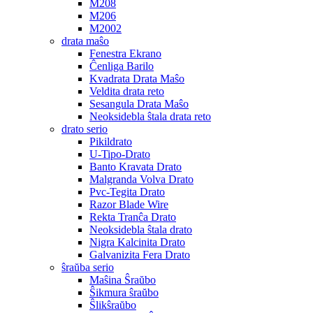
M208
M206
M2002
drata maŝo
Fenestra Ekrano
Ĉenliga Barilo
Kvadrata Drata Maŝo
Veldita drata reto
Sesangula Drata Maŝo
Neoksidebla ŝtala drata reto
drato serio
Pikildrato
U-Tipo-Drato
Banto Kravata Drato
Malgranda Volva Drato
Pvc-Tegita Drato
Razor Blade Wire
Rekta Tranĉa Drato
Neoksidebla ŝtala drato
Nigra Kalcinita Drato
Galvanizita Fera Drato
ŝraŭba serio
Maŝina Ŝraŭbo
Ŝikmura ŝraŭbo
Ŝlikŝraŭbo