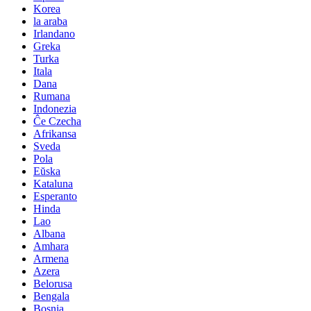
Korea
la araba
Irlandano
Greka
Turka
Itala
Dana
Rumana
Indonezia
Ĉe Czecha
Afrikansa
Sveda
Pola
Eŭska
Kataluna
Esperanto
Hinda
Lao
Albana
Amhara
Armena
Azera
Belorusa
Bengala
Bosnia