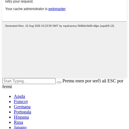
Premu enen por serĉi aŭ ESC por
fermi
Angla
Francoj
Germana
Portugala
Hispana
Rusa
Japano