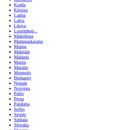
Kurda
Kirgizo
Latina
Latva
Litova
Luxembou ..
Makedona
Madagaskarano
Malaja
Malajala
Maltano
Maora
Maratio
Mongolo
Birmanoj
Nepala
Norvega
Paŝto
Persa
Panĝaba
Serbo
Sesoto
Sinhala
Slovaka