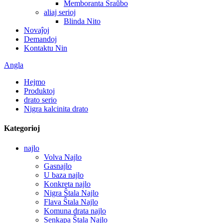
Memboranta Ŝraŭbo
aliaj serioj
Blinda Nito
Novaĵoj
Demandoj
Kontaktu Nin
Angla
Hejmo
Produktoj
drato serio
Nigra kalcinita drato
Kategorioj
najlo
Volva Najlo
Gasnajlo
U baza najlo
Konkreta najlo
Nigra Ŝtala Najlo
Flava Ŝtala Najlo
Komuna drata najlo
Senkapa Ŝtala Najlo