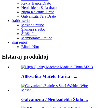
Rekta Tranĉa Drato
Neoksidebla ŝtala drato
Nigra Kalcinita Drato
Galvanizita Fera Drato
ŝraŭba serio
Maŝina Ŝraŭbo
Ŝikmura ŝraŭbo
Ŝlikŝraŭbo
Memboranta Ŝraŭbo
aliaj serioj
Blinda Nito
Elstaraj produktoj
Altkvalita Maĉeto Farita i ...
Galvanizita / Neoksidebla Ŝtalo ...