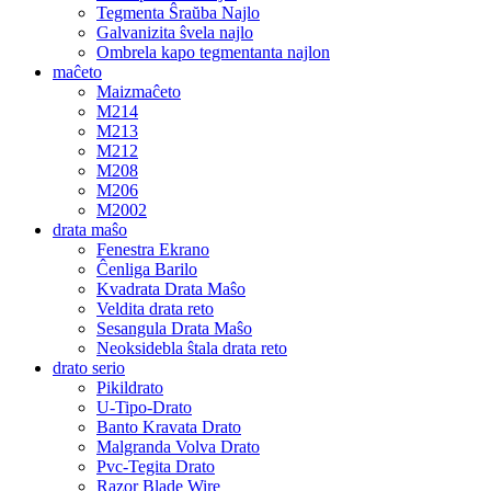
Tegmenta Ŝraŭba Najlo
Galvanizita ŝvela najlo
Ombrela kapo tegmentanta najlon
maĉeto
Maizmaĉeto
M214
M213
M212
M208
M206
M2002
drata maŝo
Fenestra Ekrano
Ĉenliga Barilo
Kvadrata Drata Maŝo
Veldita drata reto
Sesangula Drata Maŝo
Neoksidebla ŝtala drata reto
drato serio
Pikildrato
U-Tipo-Drato
Banto Kravata Drato
Malgranda Volva Drato
Pvc-Tegita Drato
Razor Blade Wire