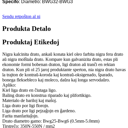
Specifo
: Diametro: BWG32-BWG3
Sendu retpoŝton al ni
Produkta Detalo
Produktaj Etikedoj
Nigra kalcinita drato, ankaŭ konata kiel oleo farbita nigra fera drato
aŭ nigra molŝtala drato. Kompare kun galvanizita drato, estas pli
ekonomie formi bobenan draton, ligi draton aŭ tranĉi en rektan
draton. Kun pli ol 25 jaroj produktante sperton, nia nigra drato havas
la trajton de kontraŭ-koroda kaj kontraŭ-oksigenado, ŝparado,
bonega fleksebleco kaj moleco, daŭra kaj longa servodaŭro.
Apliko:
Kiel liga drato en ĉiutaga ligo.
Baling drato en konstrua riparado kaj plifortikigo.
Materialo de bariloj kaj maŝoj.
Liga drato por ligi florojn.
Liga drato por ligi pejzaĝojn en ĝardeno.
Farita manfaritaĵojn.
Drato diametro gamo: Bwg25-Bwg6 (0.5mm-5.0mm)
Tirstreĉo: 350N-550N / mm2