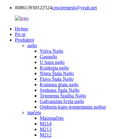
008613930122524
cnwiremesh@yeah.net
Hejmo
Pri ni
Produktoj
najlo
Volva Najlo
Gasnajlo
U baza najlo
Konkreta najlo
Nigra Ŝtala Najlo
Flava Ŝtala Najlo
Komuna drata najlo
Senkapa Ŝtala Najlo
Tegmenta Ŝraŭba Najlo
Galvanizita ŝvela najlo
Ombrela kapo tegmentanta najlon
maĉeto
Maizmaĉeto
M214
M213
M212