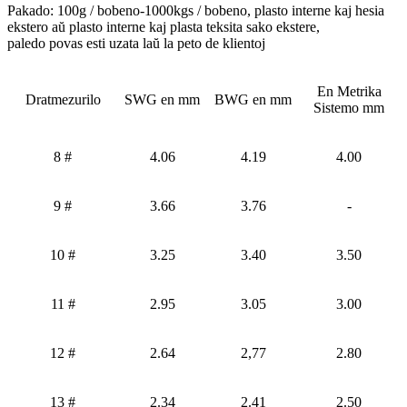
Pakado: 100g / bobeno-1000kgs / bobeno, plasto interne kaj hesia
ekstero aŭ plasto interne kaj plasta teksita sako ekstere,
paledo povas esti uzata laŭ la peto de klientoj
En Metrika
Dratmezurilo
SWG en mm
BWG en mm
Sistemo mm
8 #
4.06
4.19
4.00
9 #
3.66
3.76
-
10 #
3.25
3.40
3.50
11 #
2.95
3.05
3.00
12 #
2.64
2,77
2.80
13 #
2.34
2.41
2.50