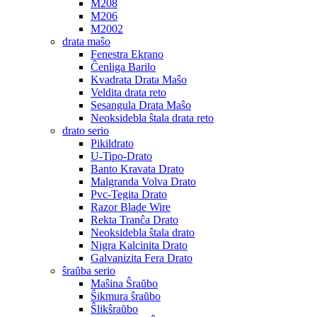
M208
M206
M2002
drata maŝo
Fenestra Ekrano
Ĉenliga Barilo
Kvadrata Drata Maŝo
Veldita drata reto
Sesangula Drata Maŝo
Neoksidebla ŝtala drata reto
drato serio
Pikildrato
U-Tipo-Drato
Banto Kravata Drato
Malgranda Volva Drato
Pvc-Tegita Drato
Razor Blade Wire
Rekta Tranĉa Drato
Neoksidebla ŝtala drato
Nigra Kalcinita Drato
Galvanizita Fera Drato
ŝraŭba serio
Maŝina Ŝraŭbo
Ŝikmura ŝraŭbo
Ŝlikŝraŭbo