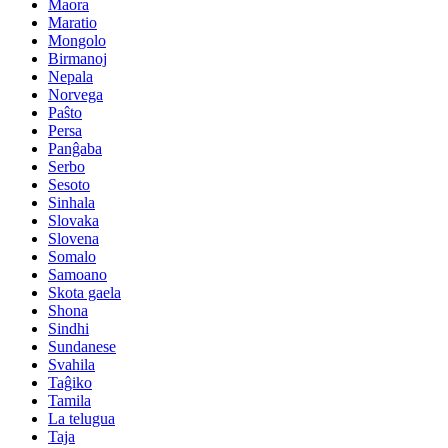
Maora
Maratio
Mongolo
Birmanoj
Nepala
Norvega
Paŝto
Persa
Panĝaba
Serbo
Sesoto
Sinhala
Slovaka
Slovena
Somalo
Samoano
Skota gaela
Shona
Sindhi
Sundanese
Svahila
Taĝiko
Tamila
La telugua
Taja