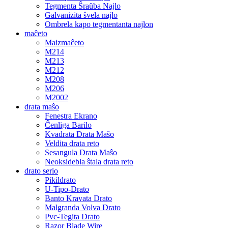
Tegmenta Ŝraŭba Najlo
Galvanizita ŝvela najlo
Ombrela kapo tegmentanta najlon
maĉeto
Maizmaĉeto
M214
M213
M212
M208
M206
M2002
drata maŝo
Fenestra Ekrano
Ĉenliga Barilo
Kvadrata Drata Maŝo
Veldita drata reto
Sesangula Drata Maŝo
Neoksidebla ŝtala drata reto
drato serio
Pikildrato
U-Tipo-Drato
Banto Kravata Drato
Malgranda Volva Drato
Pvc-Tegita Drato
Razor Blade Wire