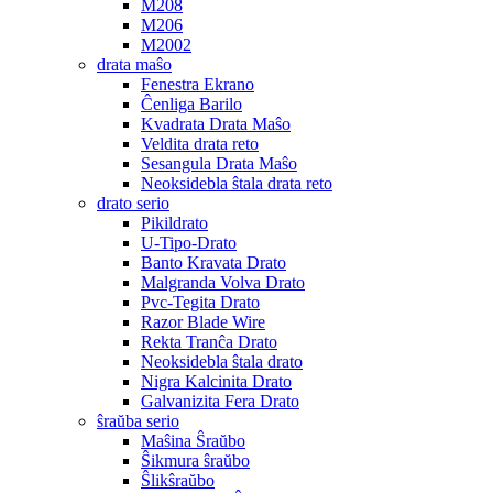
M208
M206
M2002
drata maŝo
Fenestra Ekrano
Ĉenliga Barilo
Kvadrata Drata Maŝo
Veldita drata reto
Sesangula Drata Maŝo
Neoksidebla ŝtala drata reto
drato serio
Pikildrato
U-Tipo-Drato
Banto Kravata Drato
Malgranda Volva Drato
Pvc-Tegita Drato
Razor Blade Wire
Rekta Tranĉa Drato
Neoksidebla ŝtala drato
Nigra Kalcinita Drato
Galvanizita Fera Drato
ŝraŭba serio
Maŝina Ŝraŭbo
Ŝikmura ŝraŭbo
Ŝlikŝraŭbo