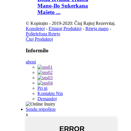
Mano-Ilo Sukerkana
Maŝeto ...
© Kopirajto - 2019-2020: Ĉiuj Rajtoj Rezervitaj.
Konsiletoj
-
Elstaraj Produktoj
-
Reteja mapo
-
Poŝtelefona Retejo
Ĉiuj Produktoj
Informilo
aboni
Pri ni
Kontaktu Nin
Demandoj
Sendu retpoŝton
x