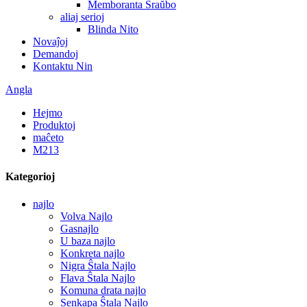
Memboranta Ŝraŭbo
aliaj serioj
Blinda Nito
Novaĵoj
Demandoj
Kontaktu Nin
Angla
Hejmo
Produktoj
maĉeto
M213
Kategorioj
najlo
Volva Najlo
Gasnajlo
U baza najlo
Konkreta najlo
Nigra Ŝtala Najlo
Flava Ŝtala Najlo
Komuna drata najlo
Senkapa Ŝtala Najlo