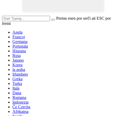
Premu enen por serĉi aŭ ESC por
fermi
Angla
Francoj
Germana
Portugala
Hispana
Rusa
Japano
Korea
la araba
Irlandano
Greka
Turka
Itala
Dana
Rumana
Indonezia
Ĉe Czecha
Afrikansa