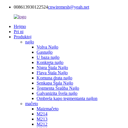
008613930122524
cnwiremesh@yeah.net
Hejmo
Pri ni
Produktoj
najlo
Volva Najlo
Gasnajlo
U baza najlo
Konkreta najlo
Nigra Ŝtala Najlo
Flava Ŝtala Najlo
Komuna drata najlo
Senkapa Ŝtala Najlo
Tegmenta Ŝraŭba Najlo
Galvanizita ŝvela najlo
Ombrela kapo tegmentanta najlon
maĉeto
Maizmaĉeto
M214
M213
M212