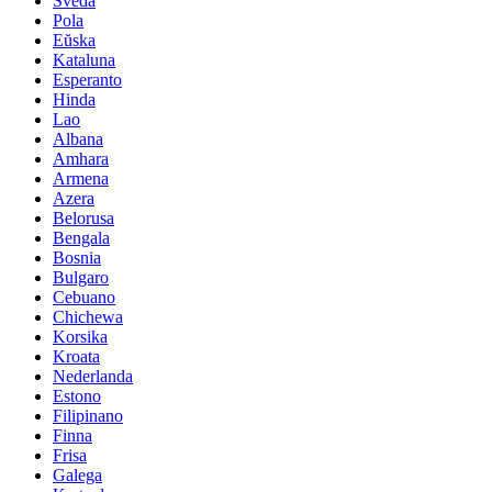
Sveda
Pola
Eŭska
Kataluna
Esperanto
Hinda
Lao
Albana
Amhara
Armena
Azera
Belorusa
Bengala
Bosnia
Bulgaro
Cebuano
Chichewa
Korsika
Kroata
Nederlanda
Estono
Filipinano
Finna
Frisa
Galega