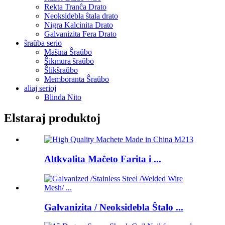
Rekta Tranĉa Drato
Neoksidebla ŝtala drato
Nigra Kalcinita Drato
Galvanizita Fera Drato
ŝraŭba serio
Maŝina Ŝraŭbo
Ŝikmura ŝraŭbo
Ŝlikŝraŭbo
Memboranta Ŝraŭbo
aliaj serioj
Blinda Nito
Elstaraj produktoj
Altkvalita Maĉeto Farita i ...
Galvanizita / Neoksidebla Ŝtalo ...