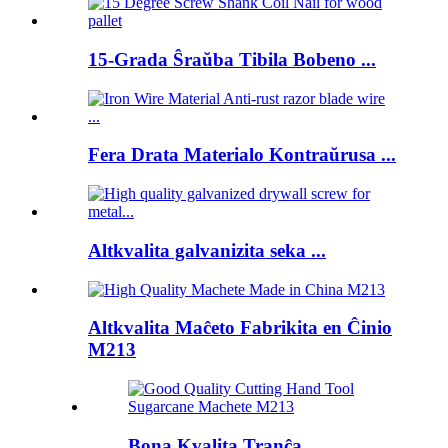
15-Grada Ŝraŭba Tibila Bobeno ...
Fera Drata Materialo Kontraŭrusa ...
Altkvalita galvanizita seka ...
Altkvalita Maĉeto Fabrikita en Ĉinio
M213
Bona Kvalita Tranĉa