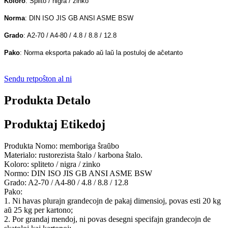
Koloro
: Splito / nigra / zinko
Norma
: DIN ISO JIS GB ANSI ASME BSW
Grado
: A2-70 / A4-80 / 4.8 / 8.8 / 12.8
Pako
: Norma eksporta pakado aŭ laŭ la postuloj de aĉetanto
Sendu retpoŝton al ni
Produkta Detalo
Produktaj Etikedoj
Produkta Nomo: memboriga ŝraŭbo
Materialo: rustorezista ŝtalo / karbona ŝtalo.
Koloro: spliteto / nigra / zinko
Normo: DIN ISO JIS GB ANSI ASME BSW
Grado: A2-70 / A4-80 / 4.8 / 8.8 / 12.8
Pako:
1. Ni havas plurajn grandecojn de pakaj dimensioj, povas esti 20 kg
aŭ 25 kg per kartono;
2. Por grandaj mendoj, ni povas desegni specifajn grandecojn de