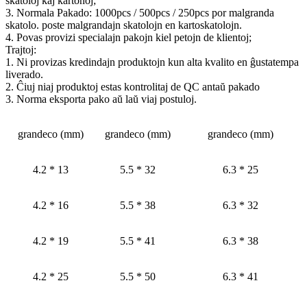
skatoloj kaj kartonoj;
3. Normala Pakado: 1000pcs / 500pcs / 250pcs por malgranda
skatolo. poste malgrandajn skatolojn en kartoskatolojn.
4. Povas provizi specialajn pakojn kiel petojn de klientoj;
Trajtoj:
1. Ni provizas kredindajn produktojn kun alta kvalito en ĝustatempa
liverado.
2. Ĉiuj niaj produktoj estas kontrolitaj de QC antaŭ pakado
3. Norma eksporta pako aŭ laŭ viaj postuloj.
grandeco (mm)
grandeco (mm)
grandeco (mm)
4.2 * 13
5.5 * 32
6.3 * 25
4.2 * 16
5.5 * 38
6.3 * 32
4.2 * 19
5.5 * 41
6.3 * 38
4.2 * 25
5.5 * 50
6.3 * 41