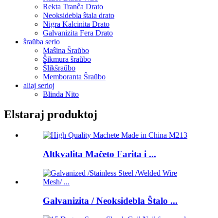
Rekta Tranĉa Drato
Neoksidebla ŝtala drato
Nigra Kalcinita Drato
Galvanizita Fera Drato
ŝraŭba serio
Maŝina Ŝraŭbo
Ŝikmura ŝraŭbo
Ŝlikŝraŭbo
Memboranta Ŝraŭbo
aliaj serioj
Blinda Nito
Elstaraj produktoj
Altkvalita Maĉeto Farita i ...
Galvanizita / Neoksidebla Ŝtalo ...