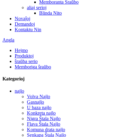
Memboranta Ŝraŭbo
aliaj serioj
Blinda Nito
Novaĵoj
Demandoj
Kontaktu Nin
Angla
Hejmo
Produktoj
ŝraŭba serio
Memboriga ŝraŭbo
Kategorioj
najlo
Volva Najlo
Gasnajlo
U baza najlo
Konkreta najlo
Nigra Ŝtala Najlo
Flava Ŝtala Najlo
Komuna drata najlo
Senkapa Ŝtala Najlo