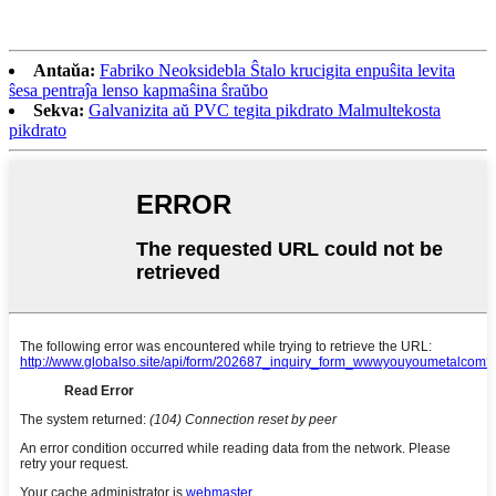
Antaŭa:
Fabriko Neoksidebla Ŝtalo krucigita enpuŝita levita
ŝesa pentraĵa lenso kapmaŝina ŝraŭbo
Sekva:
Galvanizita aŭ PVC tegita pikdrato Malmultekosta
pikdrato