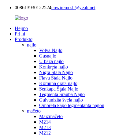
008613930122524
cnwiremesh@yeah.net
Hejmo
Pri ni
Produktoj
najlo
Volva Najlo
Gasnajlo
U baza najlo
Konkreta najlo
Nigra Ŝtala Najlo
Flava Ŝtala Najlo
Komuna drata najlo
Senkapa Ŝtala Najlo
Tegmenta Ŝraŭba Najlo
Galvanizita ŝvela najlo
Ombrela kapo tegmentanta najlon
maĉeto
Maizmaĉeto
M214
M213
M212