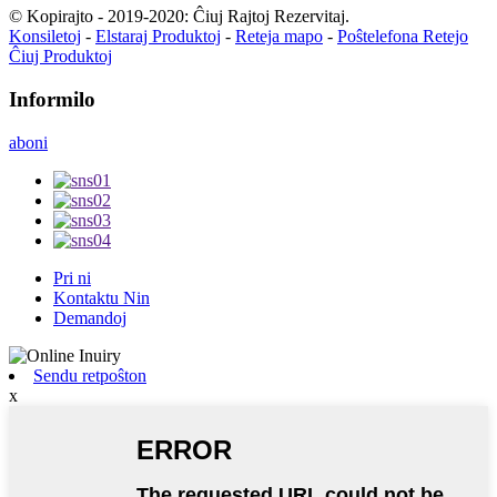
© Kopirajto - 2019-2020: Ĉiuj Rajtoj Rezervitaj.
Konsiletoj
-
Elstaraj Produktoj
-
Reteja mapo
-
Poŝtelefona Retejo
Ĉiuj Produktoj
Informilo
aboni
Pri ni
Kontaktu Nin
Demandoj
Sendu retpoŝton
x