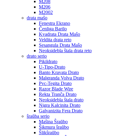
M208
M206
M2002
drata maŝo
Fenestra Ekrano
Ĉenliga Barilo
Kvadrata Drata Maŝo
Veldita drata reto
Sesangula Drata Maŝo
Neoksidebla ŝtala drata reto
drato serio
Pikildrato
U-Tipo-Drato
Banto Kravata Drato
Malgranda Volva Drato
Pvc-Tegita Drato
Razor Blade Wire
Rekta Tranĉa Drato
Neoksidebla ŝtala drato
Nigra Kalcinita Drato
Galvanizita Fera Drato
ŝraŭba serio
Maŝina Ŝraŭbo
Ŝikmura ŝraŭbo
Ŝlikŝraŭbo