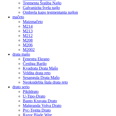
Tegmenta Ŝraŭba Najlo
Galvanizita ŝvela najlo
Ombrela kapo tegmentanta najlon
maĉeto
Maizmaĉeto
M214
M213
M212
M208
M206
M2002
drata maŝo
Fenestra Ekrano
Ĉenliga Barilo
Kvadrata Drata Maŝo
Veldita drata reto
Sesangula Drata Maŝo
Neoksidebla ŝtala drata reto
drato serio
Pikildrato
U-Tipo-Drato
Banto Kravata Drato
Malgranda Volva Drato
Pvc-Tegita Drato
Razor Blade Wire