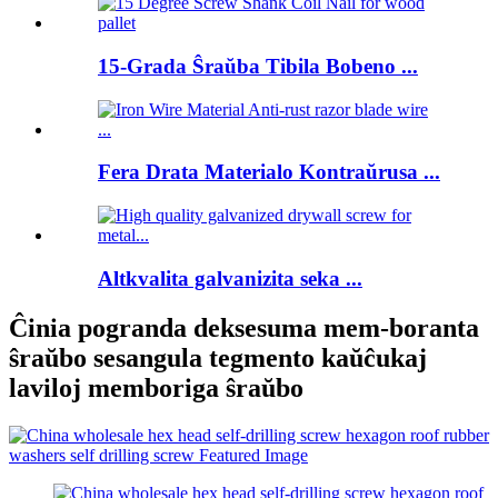
15-Grada Ŝraŭba Tibila Bobeno ...
Fera Drata Materialo Kontraŭrusa ...
Altkvalita galvanizita seka ...
Ĉinia pogranda deksesuma mem-boranta
ŝraŭbo sesangula tegmento kaŭĉukaj
laviloj memboriga ŝraŭbo