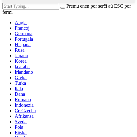
Premu enen por serĉi aŭ ESC por
fermi
Angla
Francoj
Germana
Portugala
Hispana
Rusa
Japano
Korea
la araba
Irlandano
Greka
Turka
Itala
Dana
Rumana
Indonezia
Ĉe Czecha
Afrikansa
Sveda
Pola
Eŭska