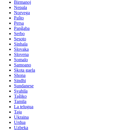
Birmanoj
Nepala
Norvega
Paŝto
Persa
Panĝaba
Serbo
Sesoto
Sinhala
Slovaka
Slovena
Somalo
Samoano
Skota gaela
Shona
Sindhi
Sundanese
Svahila
Taĝiko
Tamila
La telugua
Taja
Ukraina
Urdua
Uzbeka