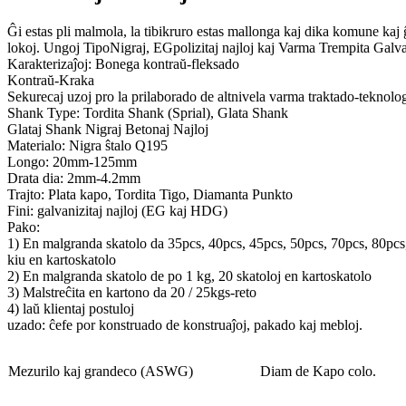
Ĝi estas pli malmola, la tibikruro estas mallonga kaj dika komune kaj ĝi
lokoj. Ungoj TipoNigraj, EGpolizitaj najloj kaj Varma Trempita Galvan
Karakterizaĵoj: Bonega kontraŭ-fleksado
Kontraŭ-Kraka
Sekurecaj uzoj pro la prilaborado de altnivela varma traktado-teknolo
Shank Type: Tordita Shank (Sprial), Glata Shank
Glataj Shank Nigraj Betonaj Najloj
Materialo: Nigra ŝtalo Q195
Longo: 20mm-125mm
Drata dia: 2mm-4.2mm
Trajto: Plata kapo, Tordita Tigo, Diamanta Punkto
Fini: galvanizitaj najloj (EG kaj HDG)
Pako:
1) En malgranda skatolo da 35pcs, 40pcs, 45pcs, 50pcs, 70pcs, 80pcs, 
kiu en kartoskatolo
2) En malgranda skatolo de po 1 kg, 20 skatoloj en kartoskatolo
3) Malstreĉita en kartono da 20 / 25kgs-reto
4) laŭ klientaj postuloj
uzado: ĉefe por konstruado de konstruaĵoj, pakado kaj mebloj.
Mezurilo kaj grandeco (ASWG)
Diam de Kapo colo.
Ĉir