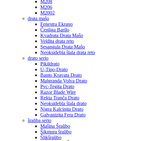
M208
M206
M2002
drata maŝo
Fenestra Ekrano
Ĉenliga Barilo
Kvadrata Drata Maŝo
Veldita drata reto
Sesangula Drata Maŝo
Neoksidebla ŝtala drata reto
drato serio
Pikildrato
U-Tipo-Drato
Banto Kravata Drato
Malgranda Volva Drato
Pvc-Tegita Drato
Razor Blade Wire
Rekta Tranĉa Drato
Neoksidebla ŝtala drato
Nigra Kalcinita Drato
Galvanizita Fera Drato
ŝraŭba serio
Maŝina Ŝraŭbo
Ŝikmura ŝraŭbo
Ŝlikŝraŭbo