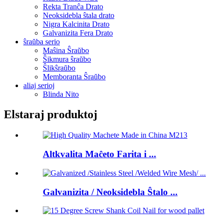
Rekta Tranĉa Drato
Neoksidebla ŝtala drato
Nigra Kalcinita Drato
Galvanizita Fera Drato
ŝraŭba serio
Maŝina Ŝraŭbo
Ŝikmura ŝraŭbo
Ŝlikŝraŭbo
Memboranta Ŝraŭbo
aliaj serioj
Blinda Nito
Elstaraj produktoj
Altkvalita Maĉeto Farita i ...
Galvanizita / Neoksidebla Ŝtalo ...