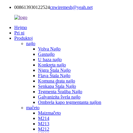
008613930122524
cnwiremesh@yeah.net
Hejmo
Pri ni
Produktoj
najlo
Volva Najlo
Gasnajlo
U baza najlo
Konkreta najlo
Nigra Ŝtala Najlo
Flava Ŝtala Najlo
Komuna drata najlo
Senkapa Ŝtala Najlo
Tegmenta Ŝraŭba Najlo
Galvanizita ŝvela najlo
Ombrela kapo tegmentanta najlon
maĉeto
Maizmaĉeto
M214
M213
M212