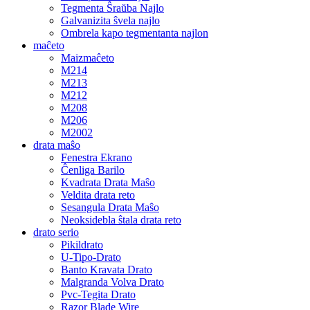
Tegmenta Ŝraŭba Najlo
Galvanizita ŝvela najlo
Ombrela kapo tegmentanta najlon
maĉeto
Maizmaĉeto
M214
M213
M212
M208
M206
M2002
drata maŝo
Fenestra Ekrano
Ĉenliga Barilo
Kvadrata Drata Maŝo
Veldita drata reto
Sesangula Drata Maŝo
Neoksidebla ŝtala drata reto
drato serio
Pikildrato
U-Tipo-Drato
Banto Kravata Drato
Malgranda Volva Drato
Pvc-Tegita Drato
Razor Blade Wire