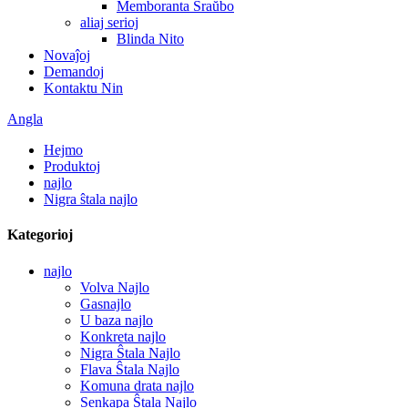
Memboranta Ŝraŭbo
aliaj serioj
Blinda Nito
Novaĵoj
Demandoj
Kontaktu Nin
Angla
Hejmo
Produktoj
najlo
Nigra ŝtala najlo
Kategorioj
najlo
Volva Najlo
Gasnajlo
U baza najlo
Konkreta najlo
Nigra Ŝtala Najlo
Flava Ŝtala Najlo
Komuna drata najlo
Senkapa Ŝtala Najlo