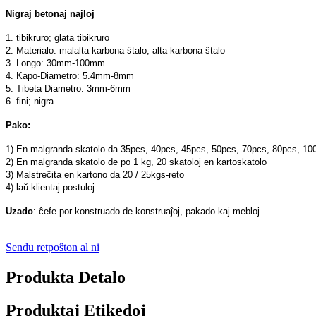
Nigraj betonaj najloj
1. tibikruro; glata tibikruro
2. Materialo: malalta karbona ŝtalo, alta karbona ŝtalo
3. Longo: 30mm-100mm
4. Kapo-Diametro: 5.4mm-8mm
5. Tibeta Diametro: 3mm-6mm
6. fini; nigra
Pako:
1) En malgranda skatolo da 35pcs, 40pcs, 45pcs, 50pcs, 70pcs, 80pcs, 100pcs
2) En malgranda skatolo de po 1 kg, 20 skatoloj en kartoskatolo
3) Malstreĉita en kartono da 20 / 25kgs-reto
4) laŭ klientaj postuloj
Uzado
: ĉefe por konstruado de konstruaĵoj, pakado kaj mebloj.
Sendu retpoŝton al ni
Produkta Detalo
Produktaj Etikedoj