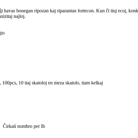
 havas bonegan ripozan kaj riparantan fortecon. Kun ĉi tiuj ecoj, konkret
izitaj najloj.
gio
100pcs, 10 tiaj skatoloj en meza skatolo, tiam kelkaj
kaŭ nombro per Ib