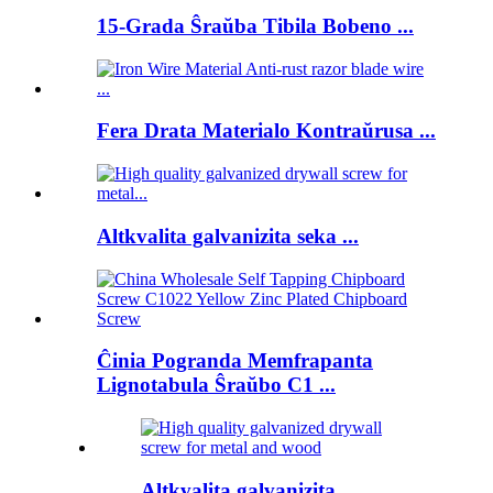
15-Grada Ŝraŭba Tibila Bobeno ...
Fera Drata Materialo Kontraŭrusa ...
Altkvalita galvanizita seka ...
Ĉinia Pogranda Memfrapanta
Lignotabula Ŝraŭbo C1 ...
Altkvalita galvanizita