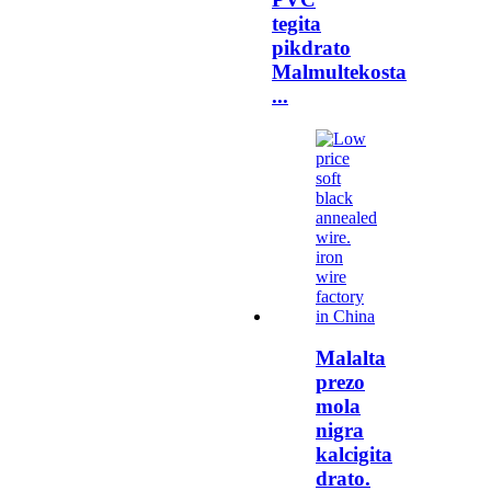
tegita
pikdrato
Malmultekosta
...
Malalta
prezo
mola
nigra
kalcigita
drato.