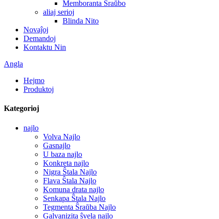
Memboranta Ŝraŭbo
aliaj serioj
Blinda Nito
Novaĵoj
Demandoj
Kontaktu Nin
Angla
Hejmo
Produktoj
Kategorioj
najlo
Volva Najlo
Gasnajlo
U baza najlo
Konkreta najlo
Nigra Ŝtala Najlo
Flava Ŝtala Najlo
Komuna drata najlo
Senkapa Ŝtala Najlo
Tegmenta Ŝraŭba Najlo
Galvanizita ŝvela najlo