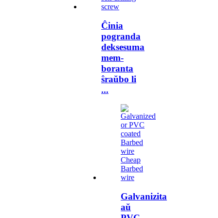
Ĉinia
pogranda
deksesuma
mem-
boranta
ŝraŭbo li
...
Galvanizita
aŭ
PVC