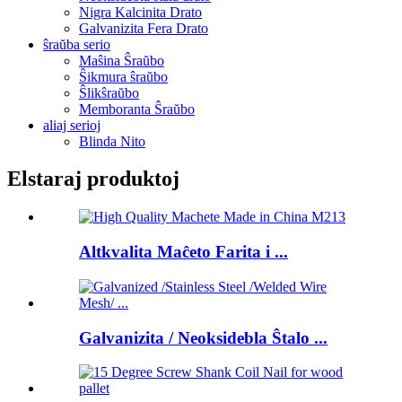
Nigra Kalcinita Drato
Galvanizita Fera Drato
ŝraŭba serio
Maŝina Ŝraŭbo
Ŝikmura ŝraŭbo
Ŝlikŝraŭbo
Memboranta Ŝraŭbo
aliaj serioj
Blinda Nito
Elstaraj produktoj
Altkvalita Maĉeto Farita i ...
Galvanizita / Neoksidebla Ŝtalo ...