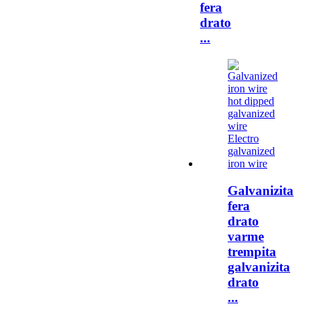
fera
drato
...
Galvanizita
fera
drato
varme
trempita
galvanizita
drato
...