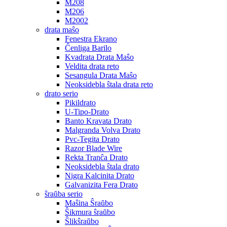
M208
M206
M2002
drata maŝo
Fenestra Ekrano
Ĉenliga Barilo
Kvadrata Drata Maŝo
Veldita drata reto
Sesangula Drata Maŝo
Neoksidebla ŝtala drata reto
drato serio
Pikildrato
U-Tipo-Drato
Banto Kravata Drato
Malgranda Volva Drato
Pvc-Tegita Drato
Razor Blade Wire
Rekta Tranĉa Drato
Neoksidebla ŝtala drato
Nigra Kalcinita Drato
Galvanizita Fera Drato
ŝraŭba serio
Maŝina Ŝraŭbo
Ŝikmura ŝraŭbo
Ŝlikŝraŭbo