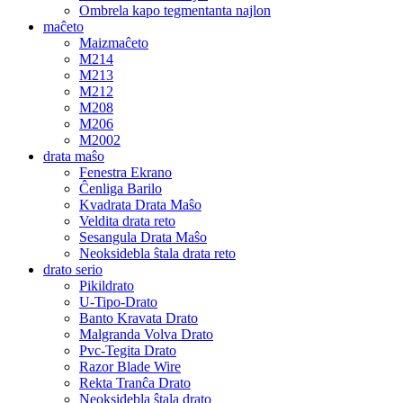
Ombrela kapo tegmentanta najlon
maĉeto
Maizmaĉeto
M214
M213
M212
M208
M206
M2002
drata maŝo
Fenestra Ekrano
Ĉenliga Barilo
Kvadrata Drata Maŝo
Veldita drata reto
Sesangula Drata Maŝo
Neoksidebla ŝtala drata reto
drato serio
Pikildrato
U-Tipo-Drato
Banto Kravata Drato
Malgranda Volva Drato
Pvc-Tegita Drato
Razor Blade Wire
Rekta Tranĉa Drato
Neoksidebla ŝtala drato