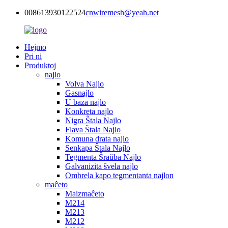
008613930122524
cnwiremesh@yeah.net
Hejmo
Pri ni
Produktoj
najlo
Volva Najlo
Gasnajlo
U baza najlo
Konkreta najlo
Nigra Ŝtala Najlo
Flava Ŝtala Najlo
Komuna drata najlo
Senkapa Ŝtala Najlo
Tegmenta Ŝraŭba Najlo
Galvanizita ŝvela najlo
Ombrela kapo tegmentanta najlon
maĉeto
Maizmaĉeto
M214
M213
M212