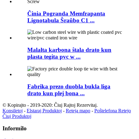
Ĉinia Pogranda Memfrapanta
Lignotabula Ŝraŭbo C1 ...
Malalta karbona ŝtala drato kun
plasta tegita pvc w ...
Fabrika prezo duobla bukla liga
drato kun plej bona ...
© Kopirajto - 2019-2020: Ĉiuj Rajtoj Rezervitaj.
Konsiletoj
-
Elstaraj Produktoj
-
Reteja mapo
-
Poŝtelefona Retejo
Ĉiuj Produktoj
Informilo