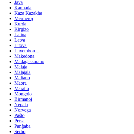
Java
Kannada
Kaza Kazakha
Mermeroj
Kurda
Kirgizo
Latina
Latva
Litova
Luxembou ..
Makedona
Madagaskarano
Malaja
Malajala
Maltano
Maora
Maratio
Mongolo
Birmanoj
Nepala
Norvega
Paŝto
Persa
Panĝaba
Serbo