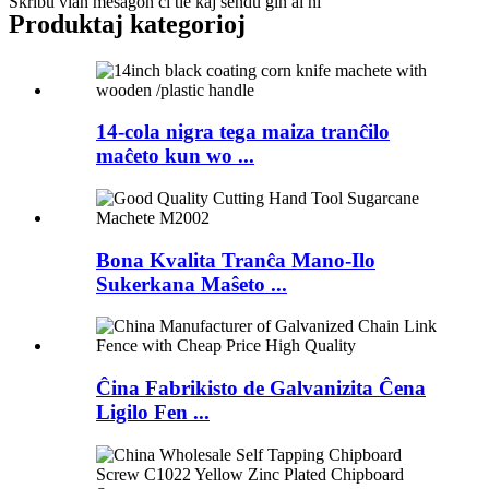
Skribu vian mesaĝon ĉi tie kaj sendu ĝin al ni
Produktaj kategorioj
14-cola nigra tega maiza tranĉilo
maĉeto kun wo ...
Bona Kvalita Tranĉa Mano-Ilo
Sukerkana Maŝeto ...
Ĉina Fabrikisto de Galvanizita Ĉena
Ligilo Fen ...