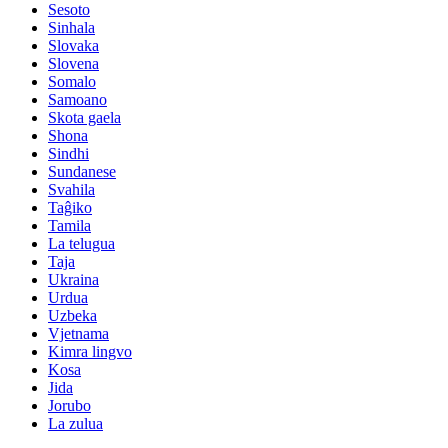
Sesoto
Sinhala
Slovaka
Slovena
Somalo
Samoano
Skota gaela
Shona
Sindhi
Sundanese
Svahila
Taĝiko
Tamila
La telugua
Taja
Ukraina
Urdua
Uzbeka
Vjetnama
Kimra lingvo
Kosa
Jida
Jorubo
La zulua