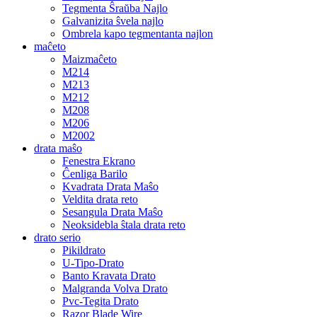
Tegmenta Ŝraŭba Najlo
Galvanizita ŝvela najlo
Ombrela kapo tegmentanta najlon
maĉeto
Maizmaĉeto
M214
M213
M212
M208
M206
M2002
drata maŝo
Fenestra Ekrano
Ĉenliga Barilo
Kvadrata Drata Maŝo
Veldita drata reto
Sesangula Drata Maŝo
Neoksidebla ŝtala drata reto
drato serio
Pikildrato
U-Tipo-Drato
Banto Kravata Drato
Malgranda Volva Drato
Pvc-Tegita Drato
Razor Blade Wire