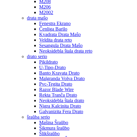
M208
M206
M2002
drata maŝo
Fenestra Ekrano
Ĉenliga Barilo
Kvadrata Drata Maŝo
Veldita drata reto
Sesangula Drata Maŝo
Neoksidebla ŝtala drata reto
drato serio
Pikildrato
U-Tipo-Drato
Banto Kravata Drato
Malgranda Volva Drato
Pvc-Tegita Drato
Razor Blade Wire
Rekta Tranĉa Drato
Neoksidebla ŝtala drato
Nigra Kalcinita Drato
Galvanizita Fera Drato
ŝraŭba serio
Maŝina Ŝraŭbo
Ŝikmura ŝraŭbo
Ŝlikŝraŭbo