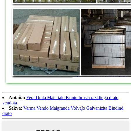
Antaŭa:
Fera Drata Materialo Kontraŭrusta razklinga drato
vendota
Sekva:
Varma Vendo Malgranda Volvaĵo Galvanizita Bindind
drato