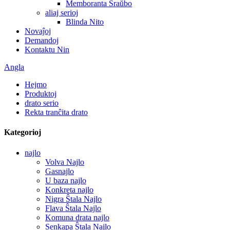
Memboranta Ŝraŭbo
aliaj serioj
Blinda Nito
Novaĵoj
Demandoj
Kontaktu Nin
Angla
Hejmo
Produktoj
drato serio
Rekta tranĉita drato
Kategorioj
najlo
Volva Najlo
Gasnajlo
U baza najlo
Konkreta najlo
Nigra Ŝtala Najlo
Flava Ŝtala Najlo
Komuna drata najlo
Senkapa Ŝtala Najlo