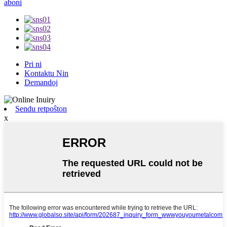
aboni
Pri ni
Kontaktu Nin
Demandoj
Sendu retpoŝton
x