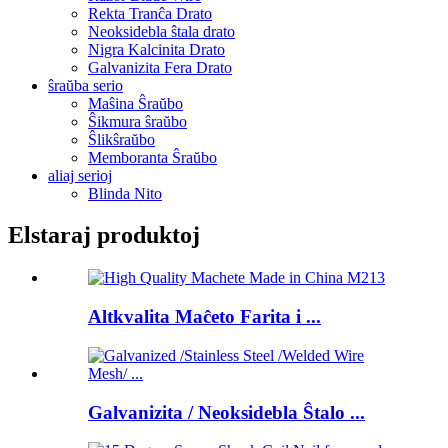
Rekta Tranĉa Drato
Neoksidebla ŝtala drato
Nigra Kalcinita Drato
Galvanizita Fera Drato
ŝraŭba serio
Maŝina Ŝraŭbo
Ŝikmura ŝraŭbo
Ŝlikŝraŭbo
Memboranta Ŝraŭbo
aliaj serioj
Blinda Nito
Elstaraj produktoj
Altkvalita Maĉeto Farita i ...
Galvanizita / Neoksidebla Ŝtalo ...