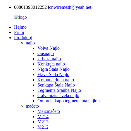
008613930122524
cnwiremesh@yeah.net
Hejmo
Pri ni
Produktoj
najlo
Volva Najlo
Gasnajlo
U baza najlo
Konkreta najlo
Nigra Ŝtala Najlo
Flava Ŝtala Najlo
Komuna drata najlo
Senkapa Ŝtala Najlo
Tegmenta Ŝraŭba Najlo
Galvanizita ŝvela najlo
Ombrela kapo tegmentanta najlon
maĉeto
Maizmaĉeto
M214
M213
M212