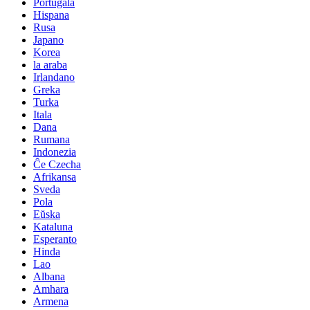
Portugala
Hispana
Rusa
Japano
Korea
la araba
Irlandano
Greka
Turka
Itala
Dana
Rumana
Indonezia
Ĉe Czecha
Afrikansa
Sveda
Pola
Eŭska
Kataluna
Esperanto
Hinda
Lao
Albana
Amhara
Armena