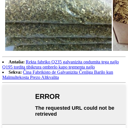
Antaŭa:
Rekta fabriko Q235 galvanizita ondumita tega najlo
Q195 tordita tibikrura ombrelo kapo tegmenta najlo
Sekva:
Ĉina Fabrikisto de Galvanizita Ĉenliga Barilo kun
Malmultekosta Prezo Altkvalita