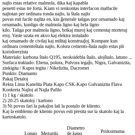
najlo estas relative malmola, dika kaj kapabla
penetri estas tre forta. Kiam vi renkontas interfacon malfacile
najlotan per ordinara ronda najlo, la ŝtala najlo
povas esti facile najlita en, kiu ĝenerale taŭgas por ornamado kaj
ornamado, kunligo de malmola ligno kaj hela ligno
kilo. Taŭga por malmola ligno, brikaj muroj kaj cementaj morteraj
eroj. Vaste uzata en akvo kaj elektra instalado
kaj ornamado de civilaj kaj militaj konstruaĵoj. Kompare kun
ordinara cementoŝtala najlo, Kolora cemento-ŝtala najlo estas pli
korodorezista
Materialo: karbona ŝtalo Q195, neoksidebla ŝtalo, alojŝtalo, latuno ...
Surfaca traktado: Ebena, polura, Pulvora tegaĵo, Nigra, Galvanizita,
zinkigita / Kupra tegita / Nikelizita, Dacromet
Punkto: Diamanto
Pakaj Detaloj
Rekta Linia Kanelita Plata Kapo CSK-Kapo Galvanizita Flava
Konkreta Najloj al Najla Pafilo
1) 1 kg / skatolo
2) 20-25 skatoloj / kartono
3) Ni povus fari la pakaĵon laŭ la postulo de kliento.
Kaj la emblemo de kliento povus esti presita sur la skatolo kaj la
kartoskatolo.
Diametro
Proksimuma
Longo
Mezurilo
de kapo