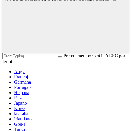
Premu enen por serĉi aŭ ESC por
fermi
Angla
Francoj
Germana
Portugala
Hispana
Rusa
Japano
Korea
la araba
Irlandano
Greka
Turka