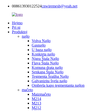
008613930122524
cnwiremesh@yeah.net
Hejmo
Pri ni
Produktoj
najlo
Volva Najlo
Gasnajlo
U baza najlo
Konkreta najlo
Nigra Ŝtala Najlo
Flava Ŝtala Najlo
Komuna drata najlo
Senkapa Ŝtala Najlo
Tegmenta Ŝraŭba Najlo
Galvanizita ŝvela najlo
Ombrela kapo tegmentanta najlon
maĉeto
Maizmaĉeto
M214
M213
M212