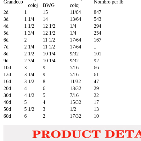
Grandeco
Nombro per Ib
coloj
BWG
coloj
2d
1
15
11/64
847
3d
1 1/4
14
13/64
543
4d
1 1/2
12 1/2
1/4
294
5d
1 3/4
12 1/2
1/4
254
6d
2
11 1/2
17/64
167
7d
2 1/4
11 1/2
17/64
..
8d
2 1/2
10 1/4
9/32
101
9d
2 3/4
10 1/4
9/32
92
10d
3
9
5/16
66
12d
3 1/4
9
5/16
61
16d
3 1/2
8
11/32
47
20d
4
6
13/32
29
30d
4 1/2
5
7/16
22
40d
5
4
15/32
17
50d
5 1/2
3
1/2
13
60d
6
2
17/32
10