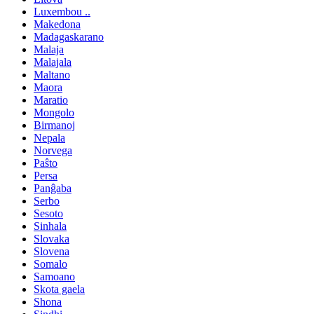
Luxembou ..
Makedona
Madagaskarano
Malaja
Malajala
Maltano
Maora
Maratio
Mongolo
Birmanoj
Nepala
Norvega
Paŝto
Persa
Panĝaba
Serbo
Sesoto
Sinhala
Slovaka
Slovena
Somalo
Samoano
Skota gaela
Shona