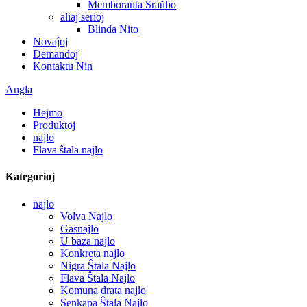
Memboranta Ŝraŭbo
aliaj serioj
Blinda Nito
Novaĵoj
Demandoj
Kontaktu Nin
Angla
Hejmo
Produktoj
najlo
Flava ŝtala najlo
Kategorioj
najlo
Volva Najlo
Gasnajlo
U baza najlo
Konkreta najlo
Nigra Ŝtala Najlo
Flava Ŝtala Najlo
Komuna drata najlo
Senkapa Ŝtala Najlo