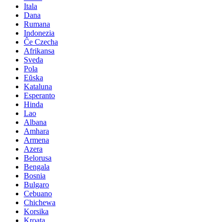
Itala
Dana
Rumana
Indonezia
Ĉe Czecha
Afrikansa
Sveda
Pola
Eŭska
Kataluna
Esperanto
Hinda
Lao
Albana
Amhara
Armena
Azera
Belorusa
Bengala
Bosnia
Bulgaro
Cebuano
Chichewa
Korsika
Kroata