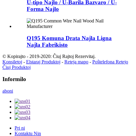
U-tipo Najlo / U-Barila Bazvaro / U-
Forma Najlo
Q195 Komuna Drata Najla Ligna
Najla Fabrikisto
© Kopirajto - 2019-2020: Ĉiuj Rajtoj Rezervitaj.
Konsiletoj
-
Elstaraj Produktoj
-
Reteja mapo
-
Poŝtelefona Retejo
Ĉiuj Produktoj
Informilo
aboni
Pri ni
Kontaktu Nin