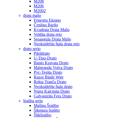
M208
M206
M2002
drata maŝo
Fenestra Ekrano
Ĉenliga Barilo
Kvadrata Drata Maŝo
Veldita drata reto
Sesangula Drata Maŝo
Neoksidebla ŝtala drata reto
drato serio
Pikildrato
U-Tipo-Drato
Banto Kravata Drato
Malgranda Volva Drato
Pvc-Tegita Drato
Razor Blade Wire
Rekta Tranĉa Drato
Neoksidebla ŝtala drato
Nigra Kalcinita Drato
Galvanizita Fera Drato
ŝraŭba serio
Maŝina Ŝraŭbo
Ŝikmura ŝraŭbo
Ŝlikŝraŭbo