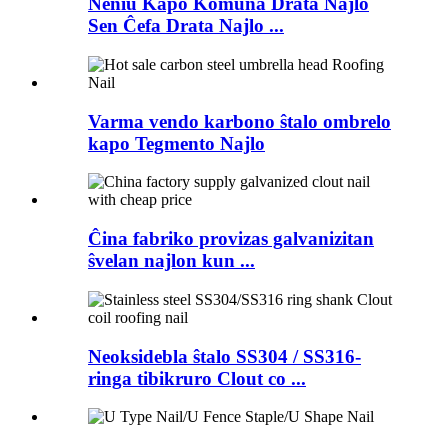
Neniu Kapo Komuna Drata Najlo
Sen Ĉefa Drata Najlo ...
Varma vendo karbono ŝtalo ombrelo
kapo Tegmento Najlo
Ĉina fabriko provizas galvanizitan
ŝvelan najlon kun ...
Neoksidebla ŝtalo SS304 / SS316-
ringa tibikruro Clout co ...