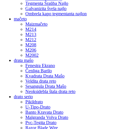
Tegmenta Ŝraŭba Najlo
Galvanizita ŝvela najlo
Ombrela kapo tegmentanta najlon
maĉeto
Maizmaĉeto
M214
M213
M212
M208
M206
M2002
drata maŝo
Fenestra Ekrano
Ĉenliga Barilo
Kvadrata Drata Maŝo
Veldita drata reto
Sesangula Drata Maŝo
Neoksidebla ŝtala drata reto
drato serio
Pikildrato
U-Tipo-Drato
Banto Kravata Drato
Malgranda Volva Drato
Pvc-Tegita Drato
Razor Blade Wire