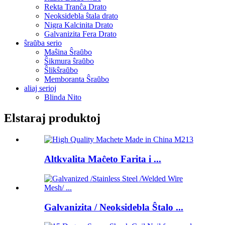
Rekta Tranĉa Drato
Neoksidebla ŝtala drato
Nigra Kalcinita Drato
Galvanizita Fera Drato
ŝraŭba serio
Maŝina Ŝraŭbo
Ŝikmura ŝraŭbo
Ŝlikŝraŭbo
Memboranta Ŝraŭbo
aliaj serioj
Blinda Nito
Elstaraj produktoj
Altkvalita Maĉeto Farita i ...
Galvanizita / Neoksidebla Ŝtalo ...